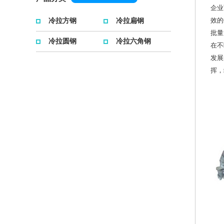
企业
效的
冷拉方钢
冷拉扁钢
批量
冷拉圆钢
冷拉六角钢
在不
发展
挥，