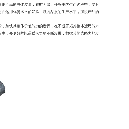
扁钢产品的总体质量，在时间紧、任务重的生产过程中，要有
方面运用优势水平的发挥，以高品质的生产水平，加快产品的
势，加快其整体价值能力的发挥，在不断开拓其整体运用能力
程中，要更好的以品质实力的不断发展，根据其优势能力的发