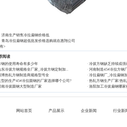
：
济南生产销售冷拉扁钢价格低
：
青岛冷拉扁钢超低批发价格选购就在惠翔公司
有
>
荐阅读
方钢的使用寿命有多少年
·
冷拔方钢缺乏持续或强
山东冷拔方钢规格全厂家_冷拔方钢定制加...
·
河南制造45#冷拉方钢
淄博热轧方钢制造商规格型号全
·
冷拉扁钢厂_冷拉扁钢
大型的生产45#冷拉圆钢的厂家选择哪个公司?
·
热轧方钢生产厂家/热
河南冷拔圆钢大型制造厂家
·
洛阳加工冷拔扁钢哪家
网站首页
产品展示
企业新闻
行业新