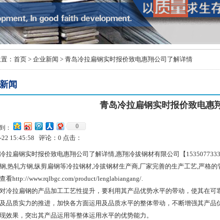
位置：
首页
>
企业新闻
> 青岛冷拉扁钢实时报价致电惠翔公司了解详情
新闻
青岛冷拉扁钢实时报价致电惠
0
到：
2-22 15:45:58 评论：
0
点击：
冷拉扁钢实时报价致电惠翔公司了解详情,惠翔冷拔钢材有限公司【153507733
钢,热轧方钢,纵剪扁钢等冷拉钢材,冷拔钢材生产商,厂家完善的生产工艺,严格
http://www.rqlbgc.com/product/lenglabiangang/.
对冷拉扁钢的产品加工工艺性提升，要利用其产品优势水平的带动，使其在可
及品质实力的推进，加快各方面运用及品质水平的整体带动，不断增强其产品
现效果，突出其产品运用等整体运用水平的优势能力。