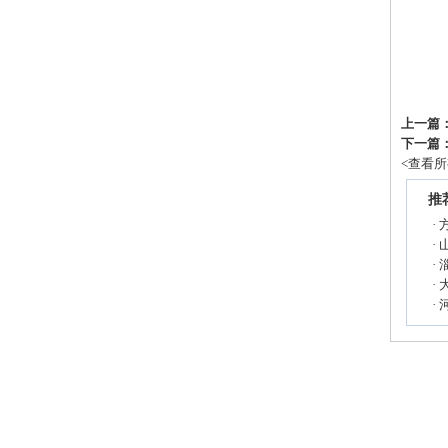
上一篇
下一篇
<
查看所
推
·
·
·
·
·