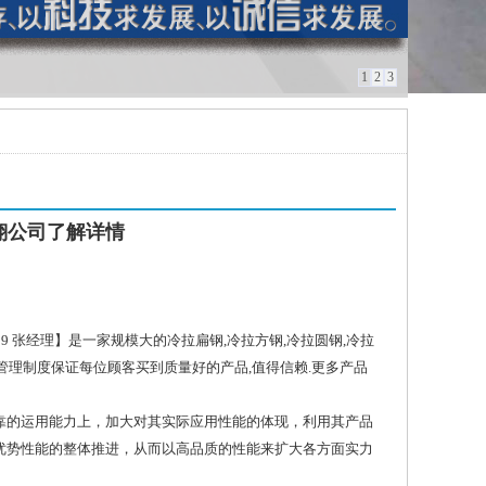
1
2
3
翔公司了解详情
39 张经理】是一家规模大的冷拉扁钢,冷拉方钢,冷拉圆钢,冷拉
的管理制度保证每位顾客买到质量好的产品,值得信赖.更多产品
靠的运用能力上，加大对其实际应用性能的体现，利用其产品
优势性能的整体推进，从而以高品质的性能来扩大各方面实力