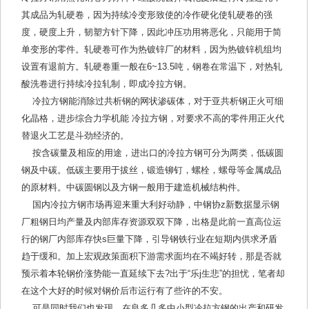
其成品为轧硬卷，因为持续冷变形致使的冷作硬化使轧硬卷的强
度，硬度上升，韧塑方针下降，因此冲压功用将恶化，只能用于简
单变形的零件。轧硬卷可作为热镀锌厂的材料，因为热镀锌机组均
设置有退前方。轧硬卷重一般在6~13.5吨，钢卷在常温下，对热轧
酸洗卷进行持续冷拉轧制，即成冷拉方钢。
冷拉方钢能消除过共析钢的网状渗碳体，对于亚共析钢正火可细
化晶格，进步综合力学机能 冷拉方钢，对要求不高的零件用正火代
替退火工艺是斗劲经济的。
按含碳量及相应的用途，进出口的冷拉方钢可分为两类，低碳圆
钢及中碳。低碳主要用于拔丝，锻造铆钉，螺栓，螺母等金属成品
的原材料。中碳圆钢以及方钢一般用于建造机械结构件。
国内冷拉方钢市场再迎来重大利好动静，中钢协z新数据显示钢
厂粗钢日均产量及内部库存资源双双下降，出格是此前一直高位运
行的钢厂内部库存快s巨量下降，引导钢铁行业在短期内供求矛盾
趋于缓和。加上宏观政策面积下游需求面均在不竭好转，那是否就
预示着本轮钢价涨势能一直延续下去?出于“乐j生悲”的担忧，笔者却
在这个大好的时候对钢价后市运行有了些许的不安。
可是同时我们也发现，在良多几多中小型冷拉方钢的出产和研发