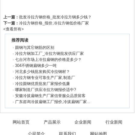
上一篇：
批发冷拉方钢价格_批发冷拉方钢多少钱？
下一篇：
冷拉方钢价格_报价,冷拉方钢低价格厂家
<
查看所有
>
推荐阅读
·
圆钢与其它钢筋的区别
·
冷拉方钢加工厂_冷拉方钢批发供应厂家
·
七台河市场上冷拉扁钢的价格是多少？
·
304不锈钢扁钢多少一吨
·
河北多少钱批发购买冷拉钢材？
·
冷拉方钢专业可靠生产厂家,制造厂
·
冷拉圆钢优质批发厂家报价低廉
·
哪家制造厂供应冷拉方钢报价适中?
·
安徽冷拔扁钢生产厂家信誉服众品质留客
·
广东咨询冷拔扁钢工厂报价,冷拔扁钢厂家...
网站首页
产品展示
企业新闻
行业新闻
公司简介
联系我们
网站地图