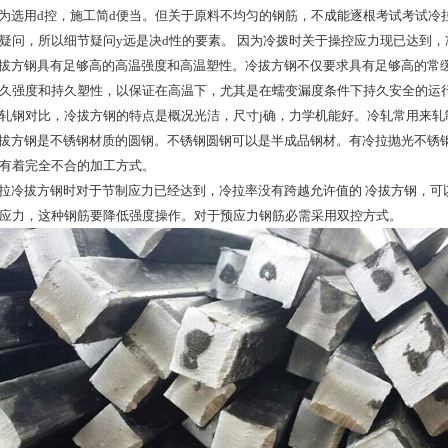
选用d控，施工简d便当。但关于原料不均匀的钢筋，不成能逐根考试考试冷
疑问，所以细节疑问y远是决d性的要素。 因为冷拨时关于操控应力现已达到
方钢具有足够高的高温强度和高温塑性。冷拔方钢不仅要求具有足够高的常缓
久强度和持久塑性，以保证在高温下，尤其是在蠕变漏度条件下持久安全的运
轧钢对比，冷拔方钢的特点是概况光洁，尺寸j确，力学机能好。冷轧常用来轧
方钢是不锈钢材质的圆钢。不锈钢圆钢可以是半成品钢材。有冷拉抛光不锈钢
有着完全不合的加工方式。
冷拔方钢时对于节制应力已经达到，冷拉率没有跨越允许值的 冷拔方钢，可
应力，这种钢筋要降低强度操作。对于预应力钢筋必需采用双控方式。