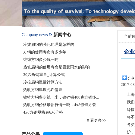
新闻中心
Company news &
当前
冷拔扁钢的强化处理是怎样的
企业
方钢的使用寿命有多少年
镀锌方钢多少钱一吨
热轧扁钢的使用寿命是否受雨水的影响
30六角钢重量_计算公式
分享
冷拉扁钢重量计算方法
2017-0
热轧方钢厚度允许偏差
上海
镀锌方钢多少钱一米，镀锌铝400克方钢多...
我们
热轧方钢价格最新行情一吨，4x8镀锌方管...
冷拔
4x6方钢规格表6米价格
将不
查看更多>>
各类
炉，
产品分类