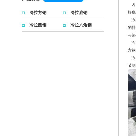
因为
根底
冷拉方钢
冷拉扁钢
冷拔
冷拉圆钢
冷拉六角钢
的持
与热
冷拔
方钢
冷拉
节制