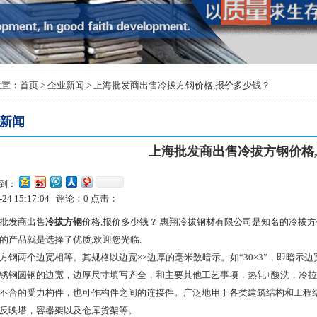
位置：
首页
>
企业新闻
> 上海批发商出售冷拔方钢价格,报价多少钱？
新闻
上海批发商出售冷拔方钢价格
到：
8-24 15:17:04 评论：
0
点击：
批发商出售
冷拔方钢
价格,报价多少钱？ 惠翔冷拔钢材有限公司是知名的冷拔
的产品就是选择了优质,欢迎您光临.
方钢两个边宽相等。其规格以边宽××边厚的毫米数暗示。如“30×3”，即暗示
锈钢圆钢的边宽，边厚尺寸填写齐全，和主要其他工艺事项，热轧+酸洗，冷拉
不合的受力构件，也可作构件之间的连接件。广泛地用于各类建筑结构和工程
反映塔，容器架以及仓库货架等。