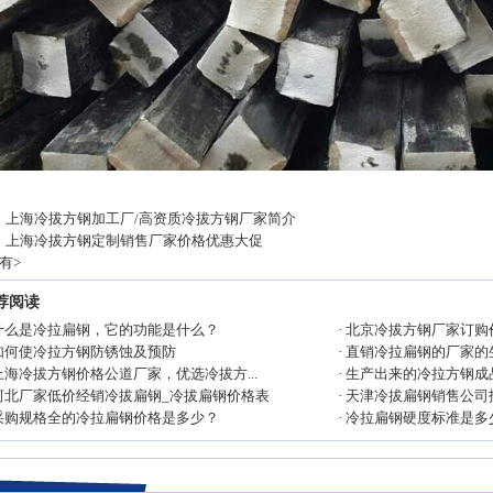
：
上海冷拔方钢加工厂/高资质冷拔方钢厂家简介
：
上海冷拔方钢定制销售厂家价格优惠大促
有
>
荐阅读
什么是冷拉扁钢，它的功能是什么？
·
北京冷拔方钢厂家订购价
如何使冷拉方钢防锈蚀及预防
·
直销冷拉扁钢的厂家的
上海冷拔方钢价格公道厂家，优选冷拔方...
·
生产出来的冷拉方钢成
河北厂家低价经销冷拔扁钢_冷拔扁钢价格表
·
天津冷拔扁钢销售公司报
采购规格全的冷拉扁钢价格是多少？
·
冷拉扁钢硬度标准是多