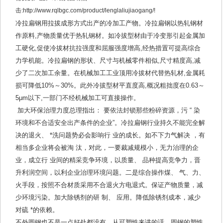
击:http://www.rqlbgc.com/product/lenglaliujiaogang/!
冷拉扁钢用拉拔成形方式出产的冷加工产物。冷拉扁钢以热轧钢材
作原料,产物质量优于热轧钢材。如冷拔型材由于冷变形引起金属加
工硬化,促使冷拔材抗拉强度和屈服强度增高,经热措置可提高综合
力学机能。冷拉扁钢的形状、尺寸与机械零件相似,尺寸精度高,减
少了二次加工余量。在机械加工工业顶用冷拔材代替热轧材,金属耗
损可降低10%～30%。此外冷拔型材平直度高,概况粗拙度在0.63～
5μm以下,一部门不经机械加工可直接操作。
加大环保治理力度总理指出： 要依法封锁那些粉碎资源，污 “ 染
环境和不合适安全出产条件的企业”。冷拉扁钢行业持久不能完全解
决的退火、 *洗问题势必会影响行 业的成长。如不下力气解决 ，有
相当多企业将会被淘 汰，对此，一要裁减规模小，无力治理的企
业，成立行 业间的精采竞争环境，以质量、 品种提高竞争力，晋
升利润空间，以利企业治理环境问题。二是综合操作煤、 气、力、
火手段，按照不合材质采用不合退火方电退式。保证产物质量，减
少环境污染。加大除锈剂的研 制、 应用。降低除锈剂成本，减少
对硫 *的依赖。
不外圆钢也不是一点好处都没有，从可塑性来讲的话，圆钢的塑性